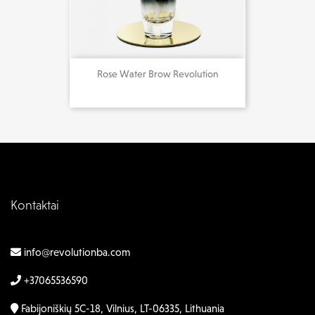
Rose Water Brow Revolution
20,00 €
Kontaktai
info@revolutionba.com
+37065536590
Fabijoniškių 5C-18, Vilnius, LT-06335, Lithuania