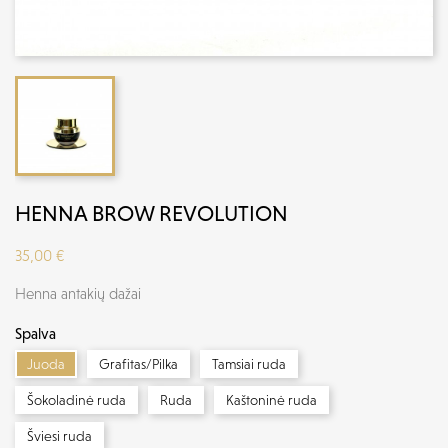
HENNA BROW REVOLUTION
35,00 €
Henna antakių dažai
Spalva
Juoda
Grafitas/Pilka
Tamsiai ruda
Šokoladinė ruda
Ruda
Kaštoninė ruda
Šviesi ruda