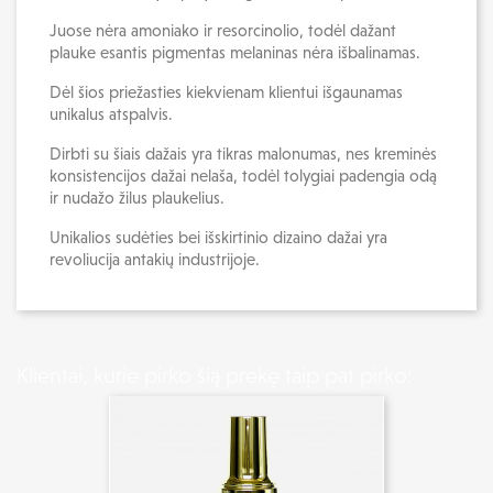
Juose nėra amoniako ir resorcinolio, todėl dažant
plauke esantis pigmentas melaninas nėra išbalinamas.
Dėl šios priežasties kiekvienam klientui išgaunamas
unikalus atspalvis.
Dirbti su šiais dažais yra tikras malonumas, nes kreminės
konsistencijos dažai nelaša, todėl tolygiai padengia odą
ir nudažo žilus plaukelius.
Unikalios sudėties bei išskirtinio dizaino dažai yra
revoliucija antakių industrijoje.
Klientai, kurie pirko šią prekę taip pat pirko: