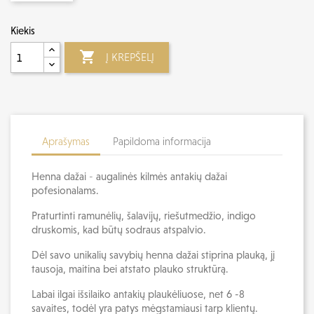
Kiekis

Į KREPŠELĮ
Aprašymas
Papildoma informacija
Henna dažai
-
augalinės kilmės antakių dažai
pofesionalams.
Praturtinti ramunėlių, šalavijų, riešutmedžio, indigo
druskomis, kad būtų sodraus atspalvio.
Dėl savo unikalių savybių henna dažai stiprina plauką, jį
tausoja, maitina bei atstato plauko struktūrą.
Labai ilgai išsilaiko antakių plaukėliuose, net 6 -8
savaites, todėl yra patys mėgstamiausi tarp klientų.